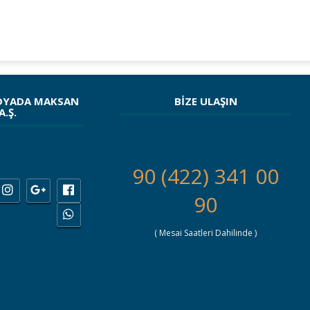
DYADA MAKSAN
BİZE ULAŞIN
A.Ş.
90 (422) 341 00
90
( Mesai Saatleri Dahilinde )