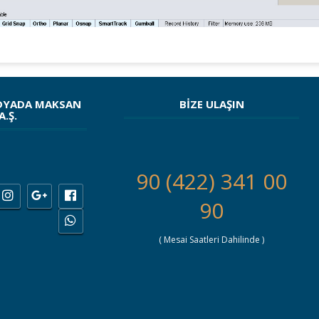
DYADA MAKSAN
BİZE ULAŞIN
A.Ş.
90 (422) 341 00
90
( Mesai Saatleri Dahilinde )