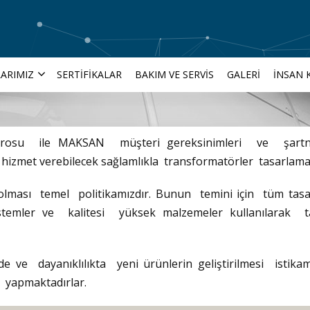
ARIMIZ
SERTIFIKALAR
BAKIM VE SERVIS
GALERI
İNSAN 
drosu ile MAKSAN müşteri gereksinimleri ve şartn
r hizmet verebilecek sağlamlıkla transformatörler tasarlama
e olması temel politikamızdır. Bunun temini için tüm tas
stemler ve kalitesi yüksek malzemeler kullanılarak 
e ve dayanıklılıkta yeni ürünlerin geliştirilmesi istikam
ı yapmaktadırlar.