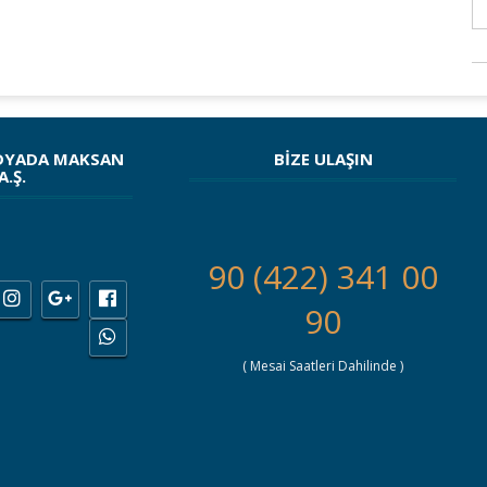
DYADA MAKSAN
BİZE ULAŞIN
A.Ş.
90 (422) 341 00
90
( Mesai Saatleri Dahilinde )