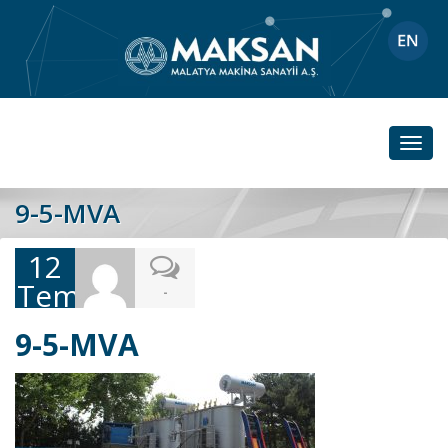
Toggl
navig
9-5-MVA
12
Temmuz
-
2019
9-5-MVA