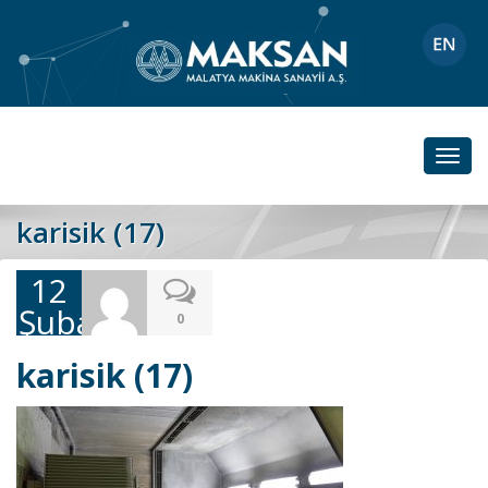
Toggl
navig
karisik (17)
12
Şubat
0
2019
karisik (17)