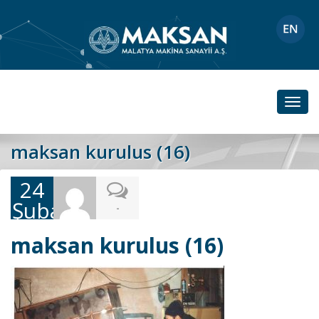
Toggl
navig
maksan kurulus (16)
24
Şubat
-
2019
maksan kurulus (16)