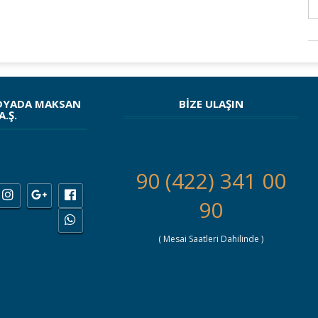
DYADA MAKSAN
BİZE ULAŞIN
A.Ş.
90 (422) 341 00
90
( Mesai Saatleri Dahilinde )