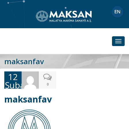
Toggl
navig
maksanfav
12
Şubat
0
2019
maksanfav